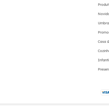
Produt
Novid
Umbra
Promo
Casa 
Cozinh
Infanti
Presen
Copyright Design Mania - 23808699000116 - 2026. Todos