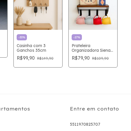
-
33
%
-
27
%
Casinha com 3
Prateleira
Ganchos 35cm
Organizadora Siena
com 4 Ganchos
R$99,90
R$79,90
R$149,90
R$109,90
rtamentos
Entre em contato
5511970825707