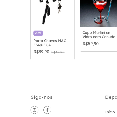
Copo Martini em
-
20
%
Vidro com Canudo
Porta Chaves NÃO
R$59,90
ESQUEÇA
R$39,90
R$49,90
Siga-nos
Depa
Início