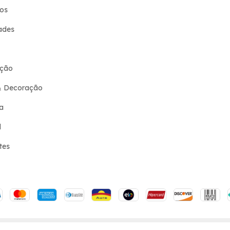
os
ades
ção
& Decoração
a
l
tes
 os direitos reservados.