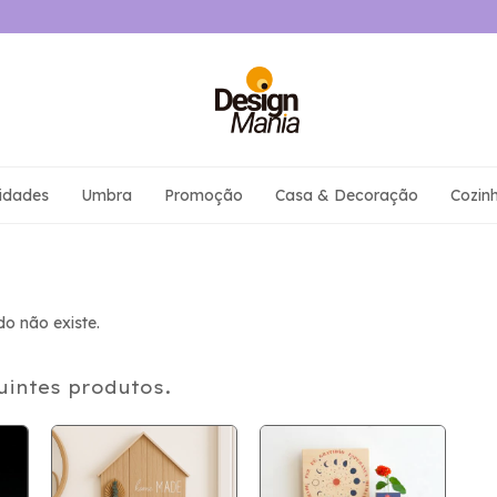
idades
Umbra
Promoção
Casa & Decoração
Cozin
o não existe.
uintes produtos.