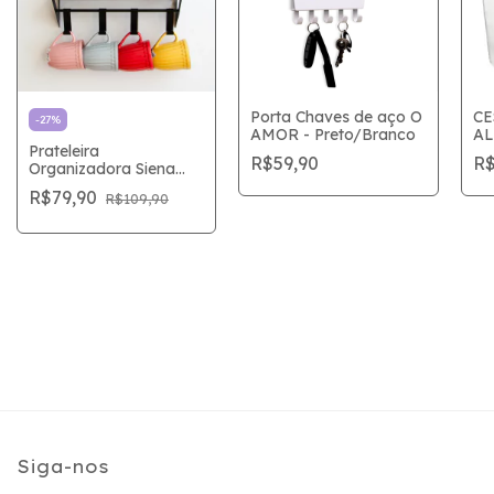
Porta Chaves de aço O
CE
-
27
%
AMOR - Preto/Branco
A
Prateleira
R$59,90
R$
Organizadora Siena
com 4 Ganchos
R$79,90
R$109,90
Siga-nos