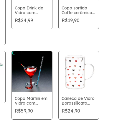
Copo Drink de
Copo sortido
Vidro com
Coffe cerâmica
Canudo 450ml
ESPRESSO
R$24,99
R$19,90
QUALITY 90 ML
Copo Martini em
Caneca de Vidro
Vidro com
Borossilicato
Canudo
Love
R$59,90
R$24,90