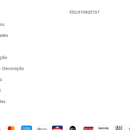
5511970825707
os
ades
ção
& Decoração
a
l
tes