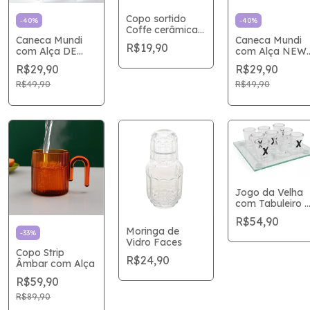
Copo sortido
-
40
%
-
40
%
Coffe cerâmica
Caneca Mundi
Caneca Mundi
PREMIUM 90
R$19,90
com Alça DE
com Alça NEW
ML
PARIS
YORK
R$29,90
R$29,90
R$49,90
R$49,90
Jogo da Velha
com Tabuleiro e
9 Copos Shot
R$54,90
Para Drink
Moringa de
-
33
%
Vidro Faces
Copo Strip
R$24,90
Âmbar com Alça
R$59,90
R$89,90