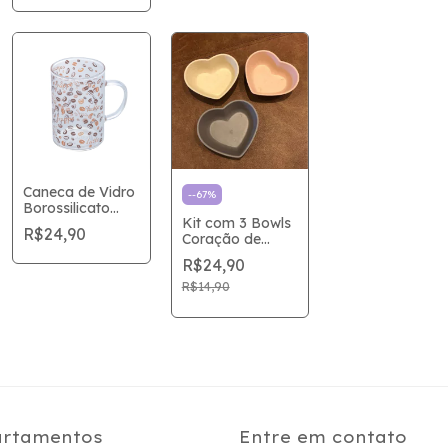
Caneca de Vidro
-
-67
%
Borossilicato
Kit com 3 Bowls
Café
R$24,90
Coração de
Bambu
R$24,90
R$14,90
rtamentos
Entre em contato