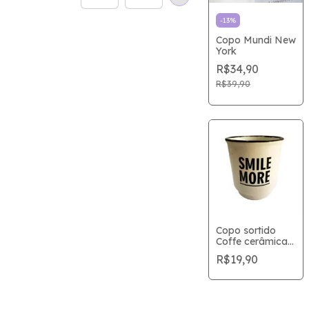
-
13
%
Copo Mundi New
York
R$34,90
R$39,90
Copo sortido
Coffe cerâmica
SMILE MORE 90
R$19,90
ML