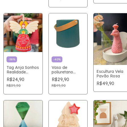
-
38
%
-
40
%
Tag Anja Sonhos
Vaso de
Escultura Vela
Realidade
poliuretano
Pavão Rosa
14x15cm
stripes com alça
R$24,90
R$29,90
de couro
R$49,90
R$39,90
R$49,90