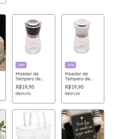
-
20
%
-
20
%
Moedor de
Moedor de
Tempero de
Tempero de
Vidro com
Vidro com
R$19,90
R$19,90
Tampa Preta
Tampa Branca
R$24,90
R$24,90