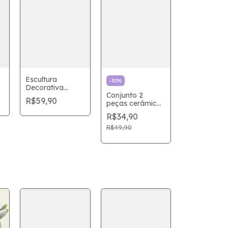
Escultura
-
30
%
Decorativa
Conjunto 2
Mulher com livro
R$59,90
peças cerâmica
cm
em Poliresina
branco para
20cm
R$34,90
Banheiro
R$49,90