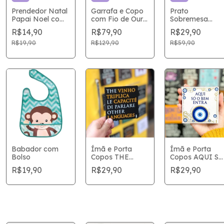
Prendedor Natal
Garrafa e Copo
Prato
Papai Noel com
com Fio de Ouro
Sobremesa
6 Unidades
Lines
Merci 20.5cm
R$14,90
R$79,90
R$29,90
R$19,90
R$129,90
R$59,90
Babador com
Ímã e Porta
Ímã e Porta
Bolso
Copos THE
Copos AQUI SÓ
VINHO
O BEM 9x9
R$19,90
R$29,90
R$29,90
TRIPLICA 9x9