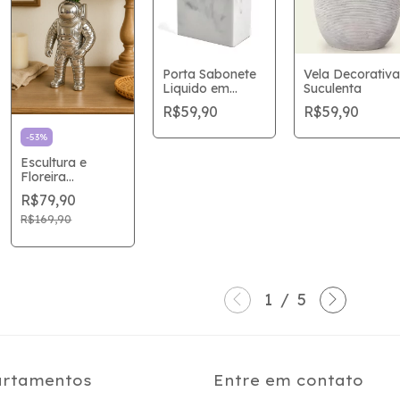
Porta Sabonete
Vela Decorativa
Liquido em
Suculenta
Poliresina
R$59,90
R$59,90
Branco 14,5cm
-
53
%
Escultura e
Floreira
Astronauta de
R$79,90
Porcelana Prata
R$169,90
1
/
5
rtamentos
Entre em contato