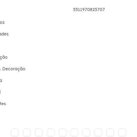
5511970825707
os
ades
ção
& Decoração
a
l
tes