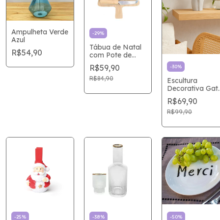
Ampulheta Verde
-
29
%
Azul
Tábua de Natal
R$54,90
com Pote de
Cerâmica e Faca
R$59,90
-
30
%
30x20cm
R$84,90
Escultura
Decorativa Gat
em Cerâmica
R$69,90
R$99,90
-
25
%
-
38
%
-
50
%