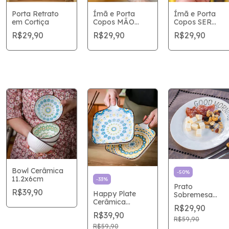
Porta Retrato
Ímã e Porta
Ímã e Porta
em Cortiça
Copos MÃO
Copos SER
PATINHA 9x9
FELIZ RAZÃO
R$29,90
R$29,90
R$29,90
9x9
Bowl Cerâmica
-
50
%
11.2x6cm
-
33
%
Prato
R$39,90
Happy Plate
Sobremesa
Cerâmica
Good Morning
R$29,90
22,5x16cm
20.5cm
R$39,90
R$59,90
R$59,90