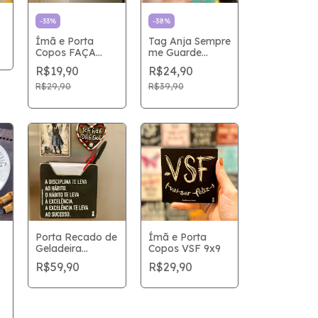
-
33
%
-
38
%
Ímã e Porta
Tag Anja Sempre
Copos FAÇA
me Guarde
MAIS 9x9
14x15cm
R$19,90
R$24,90
R$29,90
R$39,90
Porta Recado de
Ímã e Porta
Geladeira
Copos VSF 9x9
Disciplina e
R$59,90
R$29,90
Sucesso