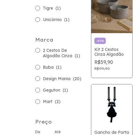
Tigre
(1)
Unicórnio
(1)
Marca
-
40
%
Kit 2 Cestos
2 Cestos De
Cinza Algodão
Algodão Cinza
(1)
R$59,90
Buba
(1)
R$99,90
Design Mania
(20)
Geguton
(1)
Mart
(2)
Preço
De
Até
Gancho de Porta