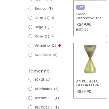
-
17
%
Branco
(1)
Placa
Cinza
(1)
Decorativa The
Vinho
R$49,90
Bege
(1)
R$59,90
Rose
(1)
Vermelho
(1)
Azul Claro
(2)
Tamanho
10x15
(1)
AMPULHETA
DECORATIVA
15 Minutos
(2)
EM VIDRO
R$69,90
CINZA E VERDE
18x28x18,5
(1)
18x35x18,5
(1)