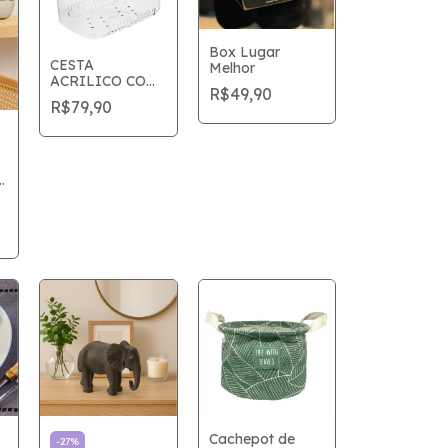
Box Lugar
CESTA
Melhor
ACRILICO COM
R$49,90
ALÇA
R$79,90
o
Cachepot de
-
27
%