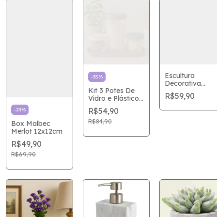
Escultura
-
35
%
Decorativa
Kit 3 Potes De
Mulher em
R$59,90
Vidro e Plástico
Poliresina 19,5
Stripes
R$54,90
-
29
%
R$84,90
Box Malbec
Merlot 12x12cm
R$49,90
R$69,90