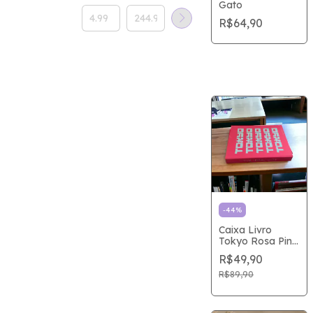
Gato
R$64,90
-
44
%
Caixa Livro
Tokyo Rosa Pink
33x25x4cm
R$49,90
R$89,90