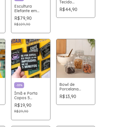
Tecido
Escultura
Impermável
R$44,90
Elefante em
Poliresina Preta
R$79,90
R$109,90
Bowl de
-
33
%
Porcelana
Ímã e Porta
Listras
R$13,90
Copos 5
MINUTOS 9x9
R$19,90
R$29,90