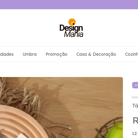
idades
Umbra
Promoção
Casa & Decoração
Cozin
-
1
Iní
T
R
12