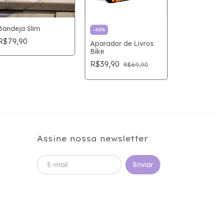
Bandeja Slim
-
43
%
R$79,90
Bandeja 
Aparador de Livros
Siena
Bike
R$149,90
R$39,90
R$69,90
Assine nossa newsletter