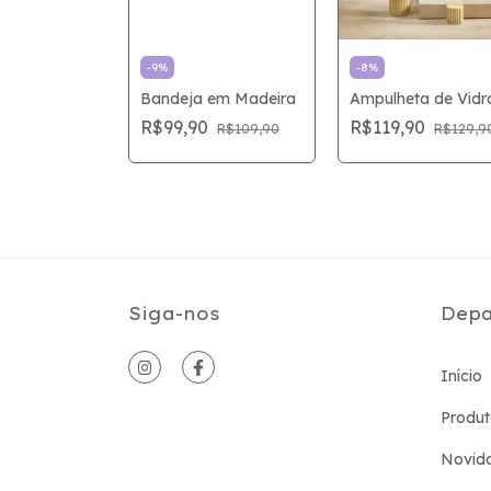
-
9
%
-
8
%
 Redonda
Bandeja em Madeira
Ampulheta de Vidr
R$99,90
R$119,90
R$109,90
R$129,9
ento Pu
0
R$149,90
cm
Siga-nos
Depa
Início
Produt
Novid