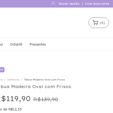
Iniciar sessão
|
Criar uma conta
(
0
)
ha
Infantil
Presentes
4
%
cio
/
Utilitarios
/
Tábua Madeira Oval com Frisos
ábua Madeira Oval com Frisos
$119,90
R$139,90
x
de
R$12,33