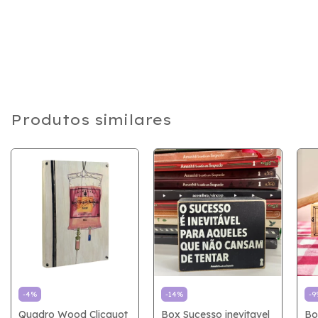
Produtos similares
-
4
%
-
14
%
-
9
Quadro Wood Clicquot
Box Sucesso inevitavel
Bo