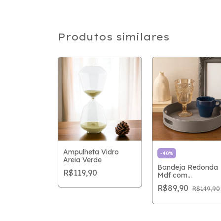
Produtos similares
Ampulheta Vidro
-
40
%
Areia Verde
el Anigram
Bandeja Redonda
R$119,90
u Cervo
Mdf com
Revestimento Pu
0
R$89,90
R$39,90
R$149,90
Cinza 28cm