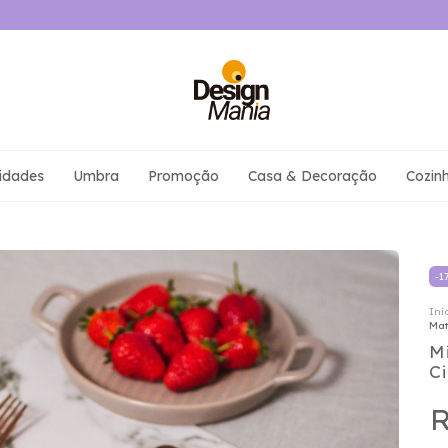
idades
Umbra
Promoção
Casa & Decoração
Cozin
-
1
Iní
Mat
M
C
R