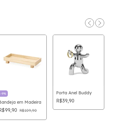
Porta Anel Buddy
-
9
%
R$39,90
Bandeja em Madeira
-
8
%
R$99,90
R$109,90
Ampulheta
R$119,9