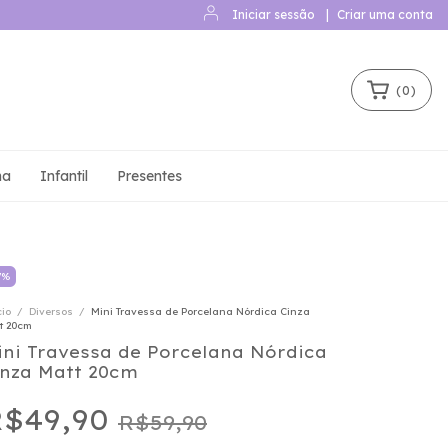
Iniciar sessão
|
Criar uma conta
(
0
)
ha
Infantil
Presentes
7
%
cio
/
Diversos
/
Mini Travessa de Porcelana Nórdica Cinza
t 20cm
ini Travessa de Porcelana Nórdica
inza Matt 20cm
$49,90
R$59,90