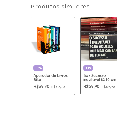
Produtos similares
-
43
%
-
14
%
horro Amor
Aparador de Livros
Box Sucesso
Bike
inevitavel 8X10 cm
0
R$39,90
R$59,90
R$94,90
R$69,90
R$69,90