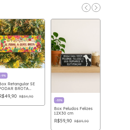
-
9
%
Box Retangular SE
-
9
%
PODAR BROTA
Box Retan
6X15cm
R$49,90
R$54,90
FOGUETE
-
33
%
6X15cm
R$49,90
Box Peludos Felizes
12X30 cm
R$59,90
R$89,90