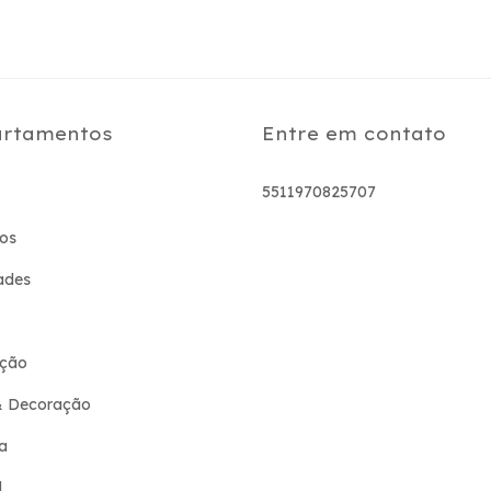
rtamentos
Entre em contato
5511970825707
os
ades
ção
& Decoração
a
l