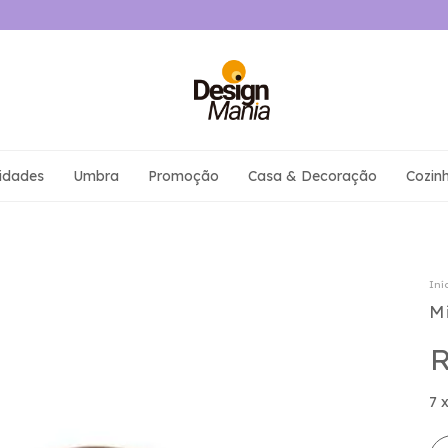
idades
Umbra
Promoção
Casa & Decoração
Cozin
Iní
M
R
7