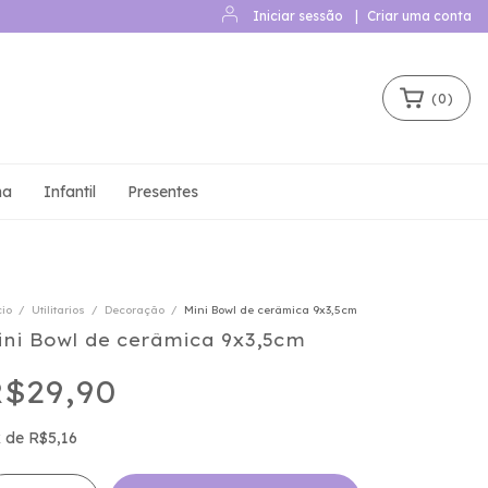
Iniciar sessão
|
Criar uma conta
(
0
)
ha
Infantil
Presentes
cio
/
Utilitarios
/
Decoração
/
Mini Bowl de cerâmica 9x3,5cm
ini Bowl de cerâmica 9x3,5cm
$29,90
x
de
R$5,16