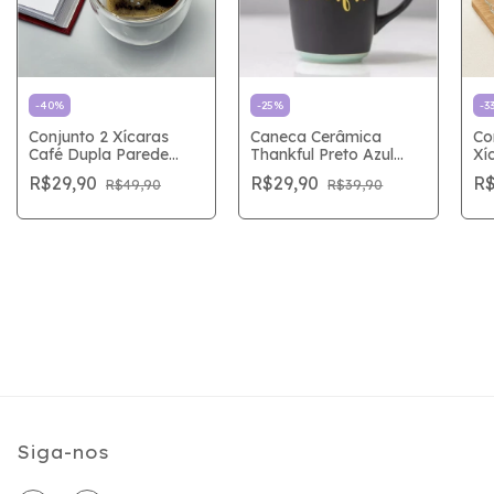
-
40
%
-
25
%
-
3
Conjunto 2 Xícaras
Caneca Cerâmica
Co
Café Dupla Parede
Thankful Preto Azul
Xí
Coração
340mL
Bo
R$29,90
R$29,90
R$
R$49,90
R$39,90
Siga-nos