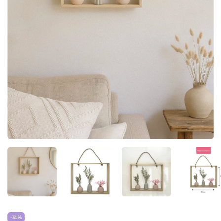
-
31
%