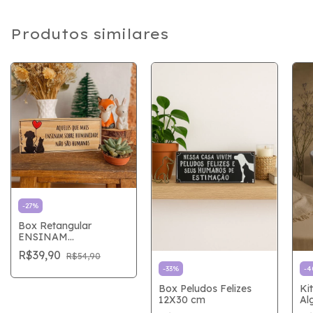
Produtos similares
-
27
%
Box Retangular
ENSINAM
HUMANIDADE
R$39,90
R$54,90
6X15cm
-
33
%
-
4
Box Peludos Felizes
Ki
12X30 cm
Al