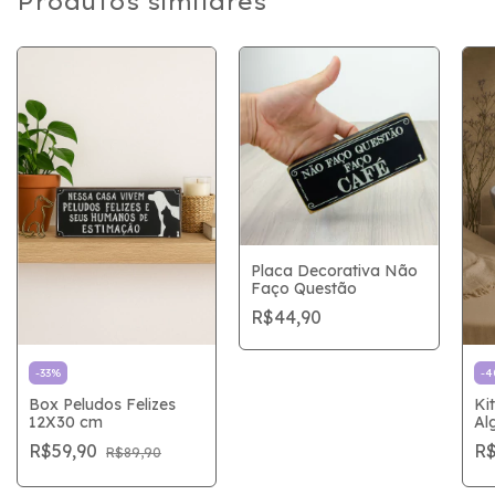
Produtos similares
Placa Decorativa Não
Faço Questão
R$44,90
-
33
%
-
4
Box Peludos Felizes
Ki
12X30 cm
Al
R$59,90
R$
R$89,90