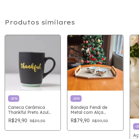
Produtos similares
-
25
%
-
20
%
Caneca Cerâmica
Bandeja Fendi de
Thankful Preto Azul
Metal com Alça
340mL
Cratera
R$29,90
R$79,90
R$39,90
R$99,90
-
2
Aç