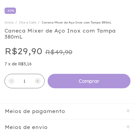
-
40
%
Início
/
Cha e Cafe
/
Caneca Mixer de Aço Inox com Tampa 380mL
Caneca Mixer de Aço Inox com Tampa
380mL
R$29,90
R$49,90
7
x
de
R$5,16
Meios de pagamento
Meios de envio