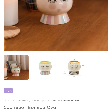
-
45
%
Início
/
Utilitarios
/
Decoração
/
Cachepot Boneca Oval
Cachepot Boneca Oval