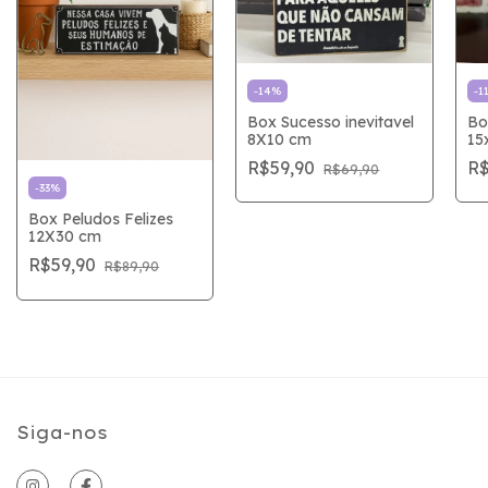
-
14
%
-
1
Box Sucesso inevitavel
Bo
8X10 cm
15
R$59,90
R
R$69,90
-
33
%
Box Peludos Felizes
12X30 cm
R$59,90
R$89,90
Siga-nos