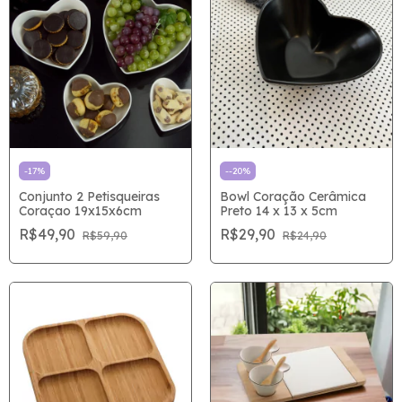
-
17
%
-
-20
%
Conjunto 2 Petisqueiras
Bowl Coração Cerâmica
Coraçao 19x15x6cm
Preto 14 x 13 x 5cm
R$49,90
R$29,90
R$59,90
R$24,90